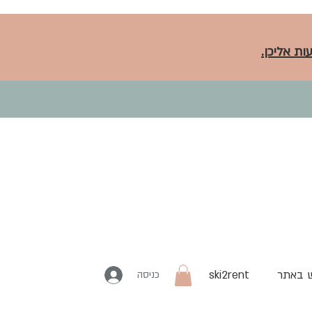
ות אליכן.
 באתר
ski2rent
כניסה