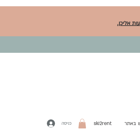
ות אליכן.
 באתר
ski2rent
כניסה