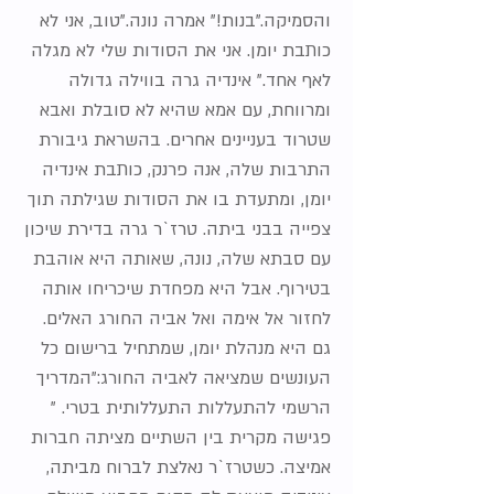
והסמיקה."בנות!" אמרה נונה."טוב, אני לא
כותבת יומן. אני את הסודות שלי לא מגלה
לאף אחד." אינדיה גרה בווילה גדולה
ומרווחת, עם אמא שהיא לא סובלת ואבא
שטרוד בעניינים אחרים. בהשראת גיבורת
התרבות שלה, אנה פרנק, כותבת אינדיה
יומן, ומתעדת בו את הסודות שגילתה תוך
צפייה בבני ביתה. טרז`ר גרה בדירת שיכון
עם סבתא שלה, נונה, שאותה היא אוהבת
בטירוף. אבל היא מפחדת שיכריחו אותה
לחזור אל אימה ואל אביה החורג האלים.
גם היא מנהלת יומן, שמתחיל ברישום כל
העונשים שמציאה לאביה החורג:"המדריך
הרשמי להתעללות התעללותית בטרי. "
פגישה מקרית בין השתיים מציתה חברות
אמיצה. כשטרז`ר נאלצת לברוח מביתה,