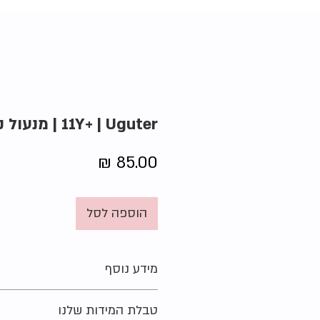
11Y+ | Uguter | מנעול קומבינציה
מחיר
הוספה לסל
מידע נוסף
גיל מומלץ:
טבלת המידות שלנו
מצב:
חדש באריזה