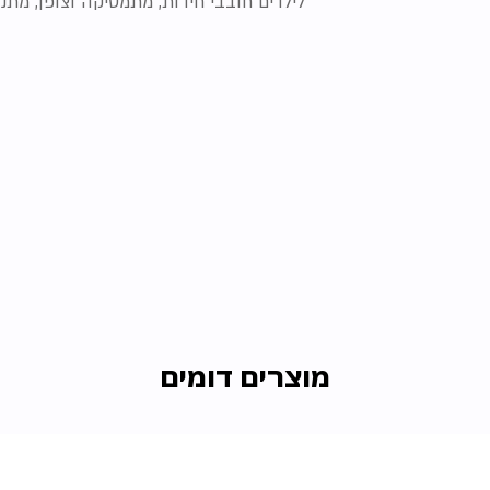
לילדים חובבי חידות, מתמטיקה וצופן, מת
מוצרים דומים