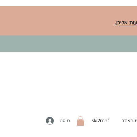
ות אליכן.
 באתר
ski2rent
כניסה