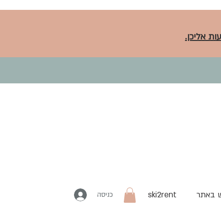
ות אליכן.
 באתר
ski2rent
כניסה