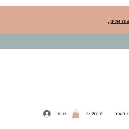
ות אליכן.
 באתר
ski2rent
כניסה