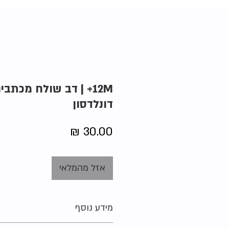
12M+ | דב שולח מכתבים
דונלדסון
מחיר
אזל מהמלאי
מידע נוסף
הוצאה:
זמורה ביתן