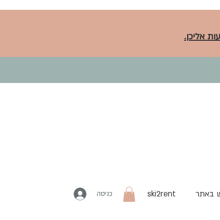
ות אליכן.
 באתר
ski2rent
כניסה