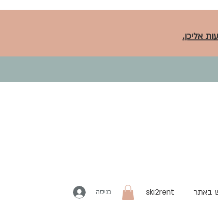
ות אליכן.
 באתר
ski2rent
כניסה