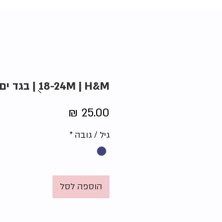
18-24M | H&M ֻֻ| בגד ים כרישים
מחיר
גיל / גובה
*
הוספה לסל