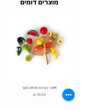
מוצרים דומים
האיסוף הרבות שלנו ללא עלות.
בדקו את כל
האופציות
.
12M+ | ערכת ארוחת בוקר
מחיר