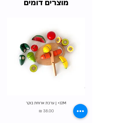
מוצרים דומים
האיסוף הרבות שלנו ללא עלות.
בדקו את כל
האופציות
.
12M+ | ערכת ארוחת בוקר
מחיר