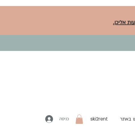
ות אליכן.
 באתר
ski2rent
כניסה