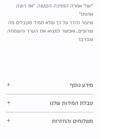
"יש!" אמרה הנסיכה הקטנה. "אני רוצה
אחות!"
שיעור נהדר על כך שלא תמיד מקבלים מה
שרוצים...ואפשר למצוא את הערך והשמחה
שבדבר
מידע נוסף
הוצאה:
טל מאי
טבלת המידות שלנו
מחבר:
טוני רוס
תרגום:
מאירה פירון
מתלבטים בקשר למידה?
מצב:
חדש
משלוחים והחזרות
נשמח לעזור ולייעץ. צרו קשר ונחזור אליכם
בהקדם האפשרי.
רוצים לדעת איך תקבלו את הפריטים שלכם
בנוסף מוזמנים להציץ ב
טבלת המידות
שלנו