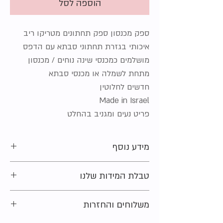
הוספה לסל
ספק מכנסון ספק תחתונים מטריקו ריב
איכותי בגזרת תחתוני סבתא עם הדפס
מושלמים כמכנסי שינה נוחים / מכנסון
מתחת לשמלה או מכנסי סבתא
חדשים לחלוטין
Made in Israel
פריט נעים ומגניב בהחלט
מידע נוסף
מידה מקורית על הפריט:
3-4 שנים
טבלת המידות שלנו
מצב:
חדש בלי טיקט
סוג הבד:
100% כותנה
מתלבטים בקשר למידה?
משלוחים והחזרות
נשמח לעזור ולייעץ. צרו קשר ונחזור אליכם
בהקדם האפשרי.