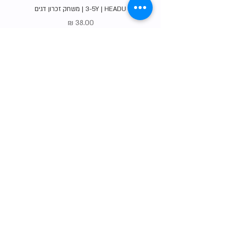
3-5Y | HEADU | משחק זכרון דגים
מחיר
Gift Card
shop
צרו קשר
הסיפור שלנו
טבלת המידות שלנו
שאלות נפוצות
משלוחים והחזרות
תו האיכות שלנו
?רוצים למכור אצלנו
תקנון האתר