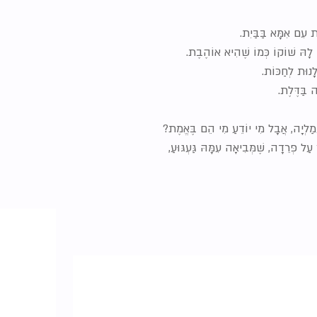
ֶת עִם אִמָּא בַּבַּיִת.
ין לָהּ שׁוֹקוֹ כְּמוֹ שֶׁהִיא אוֹהֶבֶת.
ָנוּת לְחַכּוֹת.
 בַּדֶּלֶת.
מַלְיָה, אֲבָל מִי יוֹדֵעַ מִי הֵם בֶּאֱמֶת?
ל פְּרֵדָה, שֶׁמְּבִיאָה עִמָּהּ גַּעְגּוּעַ,