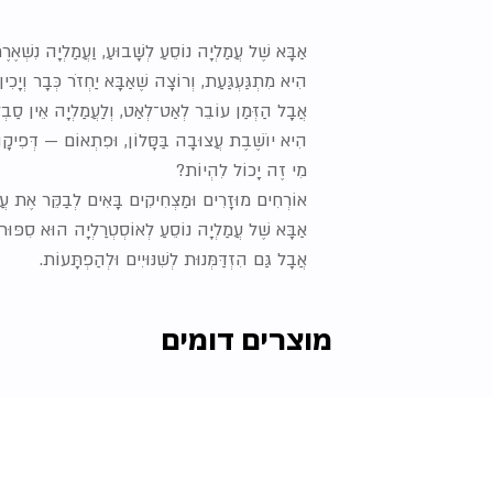
אַבָּא שֶׁל עֲמַלְיָה נוֹסֵעַ לְשָׁבוּעַ, וַעֲמַלְיָה נִשְׁאֶר
הִיא מִתְגַּעְגַּעַת, וְרוֹצָה שֶׁאַבָּא יַחְזֹר כְּבָר וְיָכִ
אֲבָל הַזְּמַן עוֹבֵר לְאַט־לְאַט, וְלַעֲמַלְיָה אֵין סַבְל
הִיא יוֹשֶׁבֶת עֲצוּבָה בַּסָּלוֹן, וּפִתְאוֹם — דְּפִיקָה
מִי זֶה יָכוֹל לִהְיוֹת?
אוֹרְחִים מוּזָרִים וּמַצְחִיקִים בָּאִים לְבַקֵּר אֶת עֲ
אַבָּא שֶׁל עֲמַלְיָה נוֹסֵעַ לְאוֹסְטְרַלְיָה הוּא סִפּוּר עַ
אֲבָל גַּם הִזְדַּמְּנוּת לְשִׁנּוּיִים וּלְהַפְתָּעוֹת.
מוצרים דומים