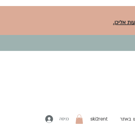
ות אליכן.
 באתר
ski2rent
כניסה