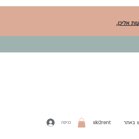
ות אליכן.
 באתר
ski2rent
כניסה