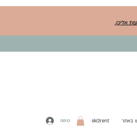
ות אליכן.
 באתר
ski2rent
כניסה