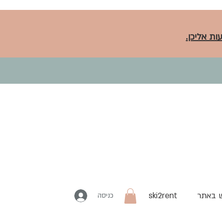
ות אליכן.
 באתר
ski2rent
כניסה