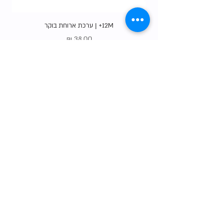
12M+ | ערכת ארוחת בוקר
מחיר
Gift Card
shop
צרו קשר
הסיפור שלנו
טבלת המידות שלנו
שאלות נפוצות
משלוחים והחזרות
תו האיכות שלנו