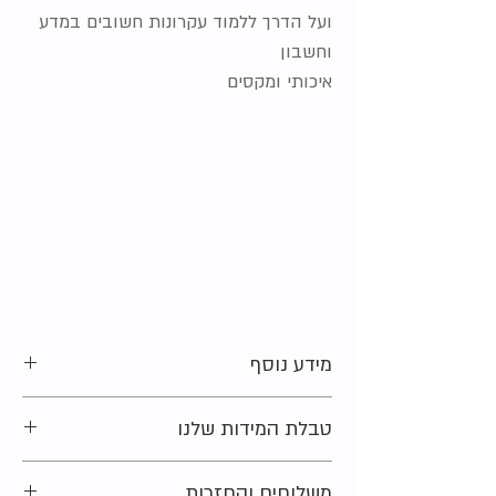
ועל הדרך ללמוד עקרונות חשובים במדע
וחשבון
איכותי ומקסים
מידע נוסף
גיל מומלץ:
טבלת המידות שלנו
מצב:
חדש (מחיר ברשת 136-95ש"ח)
חומר:
עץ בוק
מתלבטים בקשר למידה?
משלוחים והחזרות