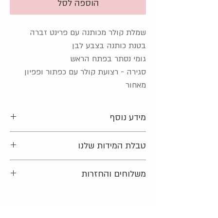
הוספה לסל
שמלת קולר מכותנה עם פרינט זברה
בטנת כותנה בצבע לבן
גומי נסתר בפתח הראש
סגירה - רצועת קולר עם כפתור ופפיון
מאחור
מידע נוסף
מידה מקורית על הפריט:
5 שנים
טבלת המידות שלנו
מצב:
חדש
סוג הבד:
100% כותנה
מתלבטים בקשר למידה?
משלוחים והחזרות
נשמח לעזור ולייעץ. צרו קשר ונחזור אליכם
בהקדם האפשרי.
רוצים לדעת איך תקבלו את הפריטים שלכם
בנוסף מוזמנים להציץ ב
טבלת המידות
שלנו
בקלות ובמהירות בידקו את
אופציות המשלוח
שמסבירה בדיוק כיצד למדוד
והאיסוף שלנו
.