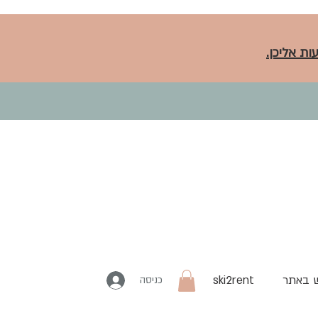
ות אליכן.
 באתר
ski2rent
כניסה