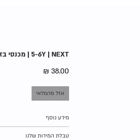
5-6Y | NEXT | מכנסי בזוקה
מחיר
אזל מהמלאי
מידע נוסף
מידה מקורית על הפריט:
5-6 שנים (116 ס"מ)
טבלת המידות שלנו
מצב:
חדש