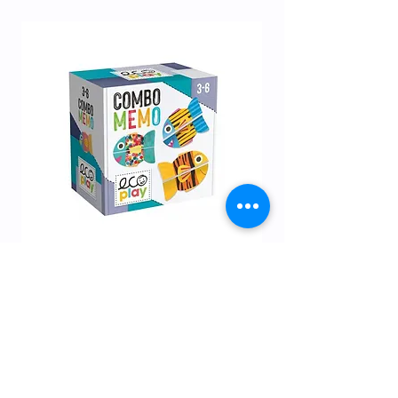
האופציות
.
3-5Y | HEADU | משחק זכרון דגים
מחיר