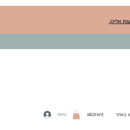
ות אליכן.
 באתר
ski2rent
כניסה