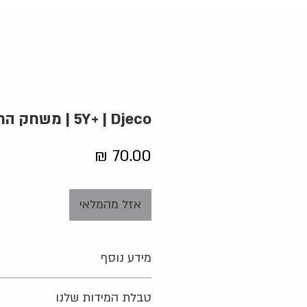
5Y+ | Djeco | משחק הרכבת חיות
מחיר
אזל מהמלאי
מידע נוסף
מידה מקורית על הפריט:
5Y+
טבלת המידות שלנו
מצב:
חדש לגמרי