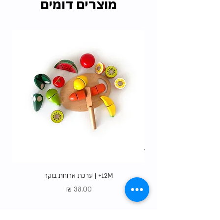
מוצרים דומים
האיסוף הרבות שלנו ללא עלות.
בדקו את כל
האופציות
.
12M+ | ערכת ארוחת בוקר
מחיר