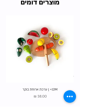
מוצרים דומים
האיסוף הרבות שלנו ללא עלות.
בדקו את כל
האופציות
.
12M+ | ערכת ארוחת בוקר
מחיר