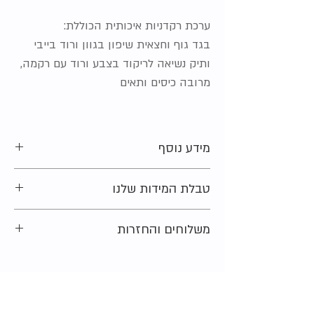
ערכת רקדניות איכותית הכוללת:
בגד גוף וחצאית שיפון בגוון ורוד בייבי
ותיק נשיאה לריקוד בצבע ורוד עם רקמה,
מרובה כיסים ותאים
מידע נוסף
מידה מקורית על הפריט:
בגד גוף: 6 שנים
טבלת המידות שלנו
מצב:
חדש ללא טיקט
סוג הבד:
בגד גוף: 82% פוליאסטר, 18% אלסטן
מתלבטים בקשר למידה?
משלוחים והחזרות
נשמח לעזור ולייעץ. צרו קשר ונחזור אליכם
בהקדם האפשרי.
רוצים לדעת איך תקבלו את הפריטים שלכם
בנוסף מוזמנים להציץ ב
טבלת המידות
שלנו
בקלות ובמהירות בידקו את
אופציות המשלוח
שמסבירה בדיוק כיצד למדוד
והאיסוף שלנו
.
התחרטתם? לא מתאים? אין בעיה! אצלנו אין