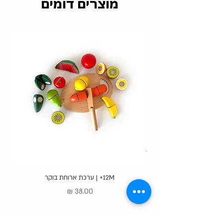
מוצרים דומים
האיסוף הרבות שלנו ללא עלות.
בדקו את כל
האופציות
.
12M+ | ערכת ארוחת בוקר
מחיר