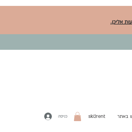
ות אליכן.
 באתר
ski2rent
כניסה