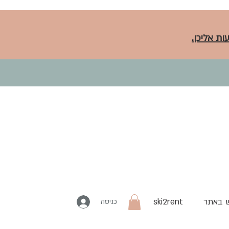
ות אליכן.
 באתר
ski2rent
כניסה