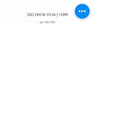
12M+ | ערכת ארוחת בוקר
מחיר
Gift Card
shop
צרו קשר
הסיפור שלנו
טבלת המידות שלנו
שאלות נפוצות
משלוחים והחזרות
תו האיכות שלנו