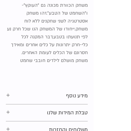
משחק הכוורת מכונה גם "העוקץ"-
ו"השחמט של הטבע".זהו משחק
אסטרטגיה לשני שחקנים ללא לוח
משחק.ייחודו של המשחק הנו שכל חרק נע
לפי תנועתו בטבע,דבר המקנה לכל
כלי-חרק יתרונות על כלים אחרים ומאידך
חסרונם של הכלים לעומת האחרים.
משחק מושלם לילדים חובבי שחמט
מידע נוסף
מצב:
חדש
טבלת המידות שלנו
סוג החומר:
בקליט
מתלבטים בקשר למידה?
משלוחים והחזרות