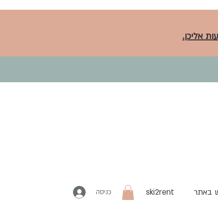
ות אליכן.
 באתר
ski2rent
כניסה