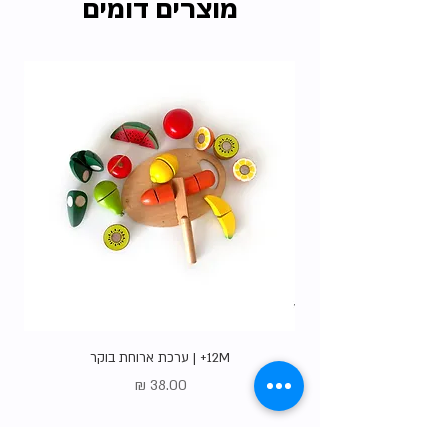
מוצרים דומים
האיסוף הרבות שלנו ללא עלות.
בדקו את כל
האופציות
.
12M+ | ערכת ארוחת בוקר
מחיר