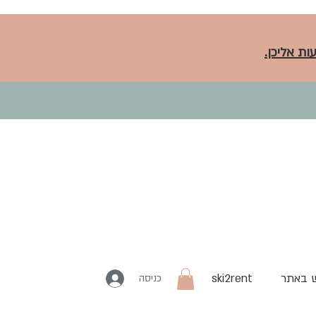
ות אליכן.
 באתר
ski2rent
כניסה