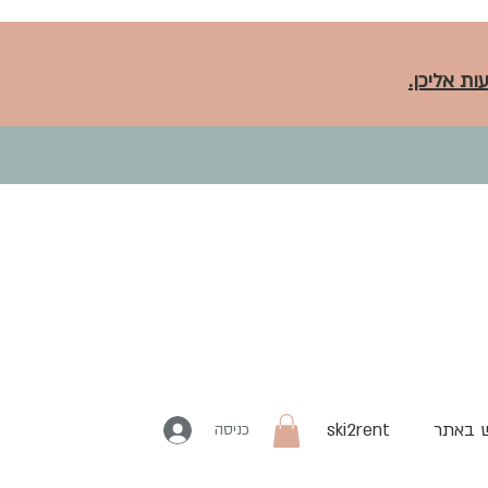
ות אליכן.
 באתר
ski2rent
כניסה