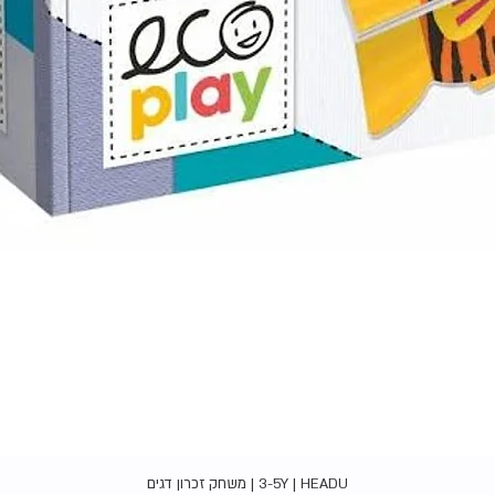
תצוגה מהירה
3-5Y | HEADU | משחק זכרון דגים