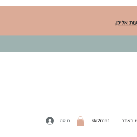
ות אליכן.
 באתר
ski2rent
כניסה