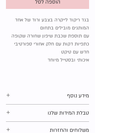
הוספה לסל
בגד ריקוד לייקרה בצבע ורוד של אחד
המותגים מובילים בתחום
עם תוספת שכבת שיפון שחורה שקופה
כתפיות דקות עם חלק אחורי ספורטיבי
חדש עם טיקט
איכותי ובסטייל מיוחד
מידע נוסף
מידה מקורית על הפריט
: 12 שנים
טבלת המידות שלנו
מצב:
חדש
סוג הבד:
88% פוליאסטר, 12% ספנדקס
מתלבטים בקשר למידה?
משלוחים והחזרות
נשמח לעזור ולייעץ. צרו קשר ונחזור אליכם