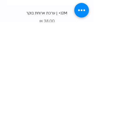
12M+ | ערכת ארוחת בוקר
מחיר
Gift Card
shop
צרו קשר
הסיפור שלנו
טבלת המידות שלנו
שאלות נפוצות
משלוחים והחזרות
תו האיכות שלנו