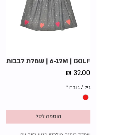
6-12M | GOLF | שמלת לבבות
מחיר
גיל / גובה
*
הוספה לסל
שמלת כותנה פולמטי בגוון ג'ינס עם