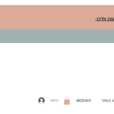
ות אליכן.
 באתר
ski2rent
כניסה