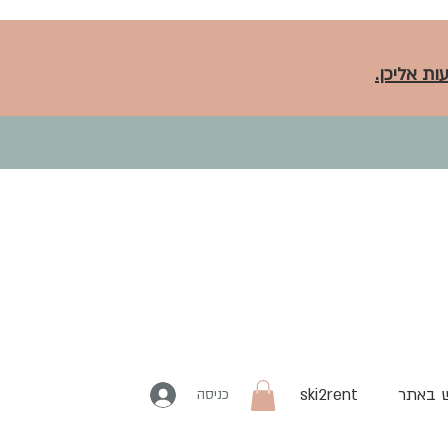
ות אליכן.
 באתר
ski2rent
כניסה