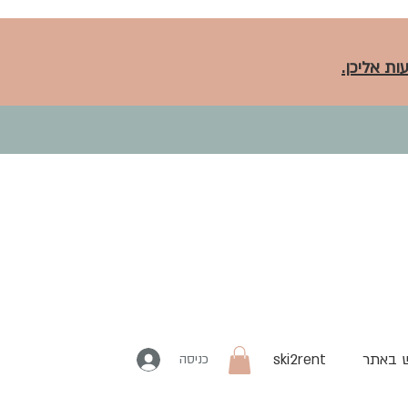
ות אליכן.
 באתר
ski2rent
כניסה