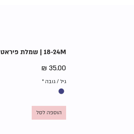
18-24M | שמלת פיראטית | לילי ותום
מחיר
גיל / גובה
*
הוספה לסל