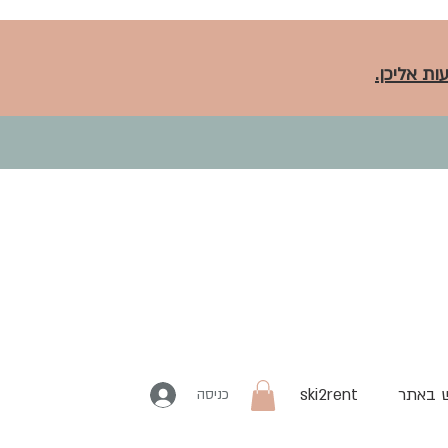
ות אליכן.
 באתר
ski2rent
כניסה