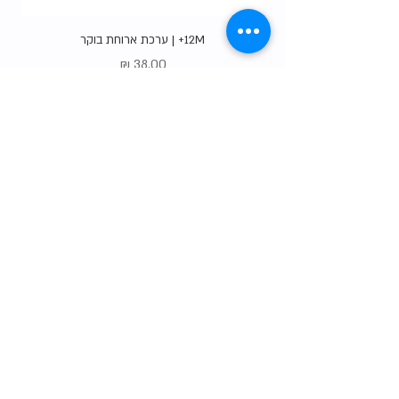
12M+ | ערכת ארוחת בוקר
מחיר
Gift Card
shop
צרו קשר
הסיפור שלנו
טבלת המידות שלנו
שאלות נפוצות
משלוחים והחזרות
תו האיכות שלנו