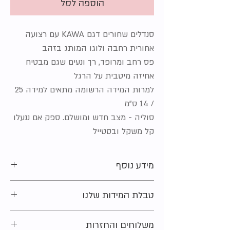
הוספה לסל
סנדלים שחורים דגם KAWA עם רצועה
אחורית רחבה ולוגו המותג בזהב
פס רחב ומרופד, רך ונעים שגם מבטיח
אחיזה מיטבית על הרגל
למרות המידה הרשומה מתאים למידה 25
/ 14 ס"מ
סוליה - מצב חדש ומושלם. ספק אם ננעלו
קל משקל ובסטייל
מידע נוסף
מידה מקורית על הפריט:
23.5
טבלת המידות שלנו
מצב:
חדש (מחיר ברשת: 109.90 ש"ח)
חומר:
גומי
מתלבטים בקשר למידה?
משלוחים והחזרות
נשמח לעזור ולייעץ. צרו קשר ונחזור אליכם