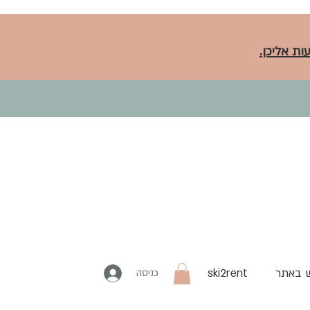
ות אליכן.
 באתר
ski2rent
כניסה