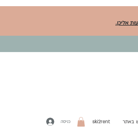
ות אליכן.
 באתר
ski2rent
כניסה