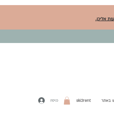
ות אליכן.
 באתר
ski2rent
כניסה