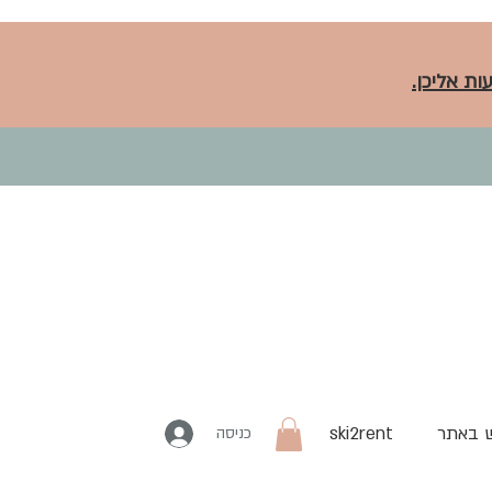
ות אליכן.
 באתר
ski2rent
כניסה