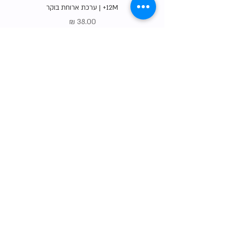
12M+ | ערכת ארוחת בוקר
מחיר
Gift Card
shop
צרו קשר
הסיפור שלנו
טבלת המידות שלנו
שאלות נפוצות
משלוחים והחזרות
תו האיכות שלנו
?רוצים למכור אצלנו
תקנון האתר