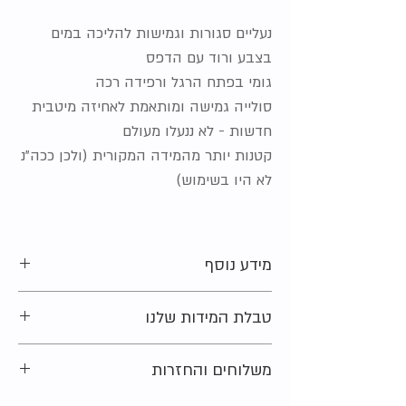
נעליים סגורות וגמישות להליכה במים
בצבע ורוד עם הדפס
גומי בפתח הרגל ורפידה רכה
סולייה גמישה ומותאמת לאחיזה מיטבית
חדשות - לא ננעלו מעולם
קטנות יותר מהמידה המקורית (ולכן ככה"נ
לא היו בשימוש)
מידע נוסף
מידה מקורית על הפריט:
30-31 (18 ס"מ)
טבלת המידות שלנו
מצב:
חדש ללא אריזה
חומר:
גומי וטקסטיל
מתלבטים בקשר למידה?
משלוחים והחזרות
נשמח לעזור ולייעץ. צרו קשר ונחזור אליכם
בהקדם האפשרי.