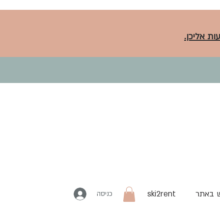
ות אליכן.
 באתר
ski2rent
כניסה