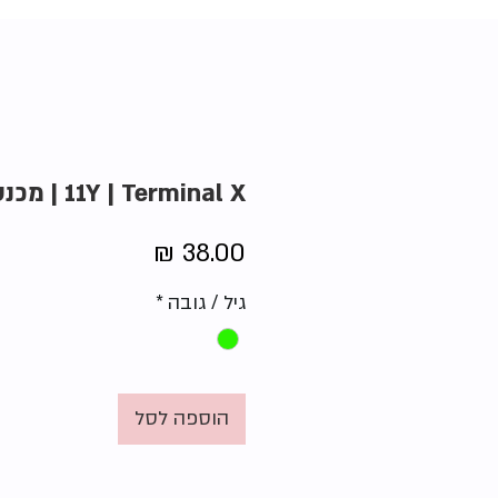
11Y | Terminal X | מכנסי ג'ינס
מחיר
גיל / גובה
*
הוספה לסל