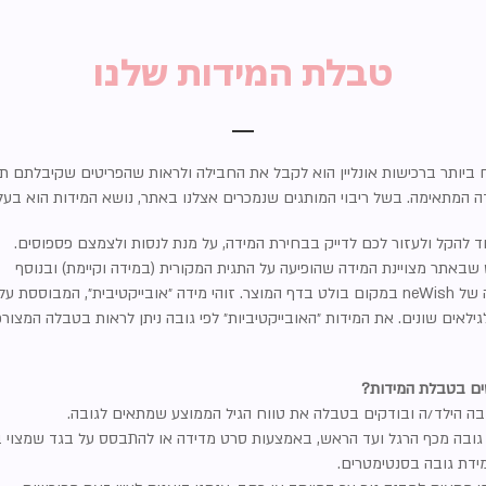
טבלת המידות שלנו
יותר ברכישות אונליין הוא לקבל את החבילה ולראות שהפריטים שקיבלתם ת
דה המתאימה. בשל ריבוי המותגים שנמכרים אצלנו באתר, נושא המידות הוא בע
ד להקל ולעזור לכם לדייק בבחירת המידה, על מנת לנסות ולצמצם פספוסים.
 שבאתר מצויינת המידה שהופיעה על התגית המקורית (במידה וקיימת) ובנוסף
ייקטיבית״, המבוססת על
ילאים שונים. את המידות ״האובייקטיביות״ לפי גובה ניתן לראות בטבלה המצור
ם בטבלת המידות?
בה הילד/ה ובודקים בטבלה את טווח הגיל הממוצע שמתאים לגובה.
גובה מכף הרגל ועד הראש, באמצעות סרט מדידה או להתבסס על בגד שמצוי 
מידת גובה בסנטימטרים.