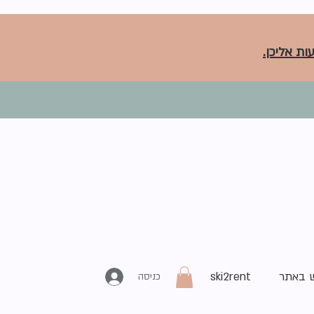
ות אליכן.
 באתר
ski2rent
כניסה