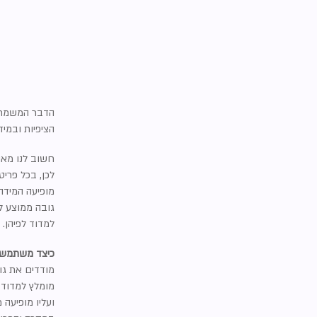
הדבר המשמח ב
הציפיות ובמי
חשוב לנו מאו
לכן, בכל פריט
מופיעה המידה של neWish במקום בולט בדף המוצר. זוהי מידה ״אוב
גובה ממוצע לג
למדוד לפיהן.
כיצד משתמשי
מודדים את גו
מומלץ למדוד 
ועליו מופיעה 