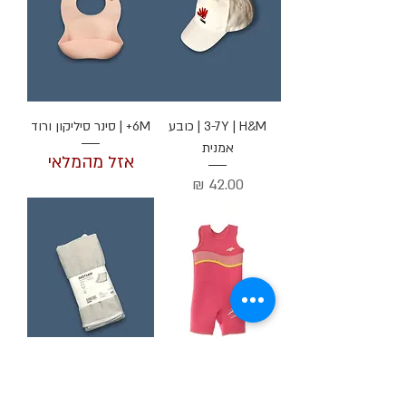
3-7Y | H&M | כובע
6M+ | סינר סיליקון ורוד
אמנית
אזל מהמלאי
מחיר
4-5Y | Konfidence |
One Size | IKEA | כיסוי