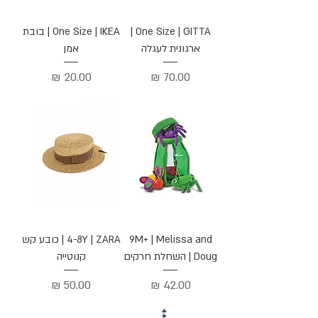
One Size | GITTA |
One Size | IKEA | בובת
ארגונית לעגלה
אמן
מחיר
מחיר
9M+ | Melissa and
4-8Y | ZARA | כובע קש
Doug | השחלת חרקים
קנוטייה
מחיר
מחיר