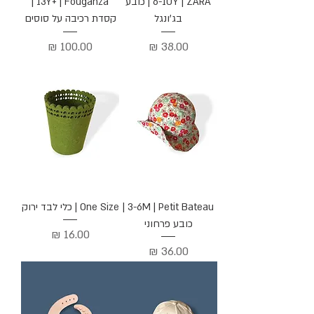
6-10Y | ZARA | כובע
13Y+ | Fouganza |
בג'ונגל
קסדת רכיבה על סוסים
מחיר
מחיר
3-6M | Petit Bateau |
One Size | כלי לבד ירוק
כובע פרחוני
מחיר
מחיר