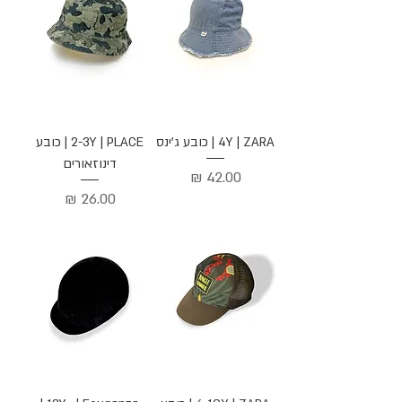
4Y | ZARA | כובע ג'ינס
2-3Y | PLACE | כובע
דינוזאורים
מחיר
מחיר