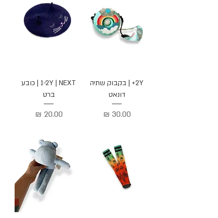
2Y+ | בקבוק שתיה
1-2Y | NEXT | כובע
דונאט
ברט
מחיר
מחיר