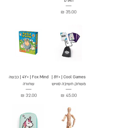
הארט
מחיר
8Y+ | Cool Games |
4Y+ | Fox Mind | כבשה
משחק חשיבה סוויש
שחורה
מחיר
מחיר