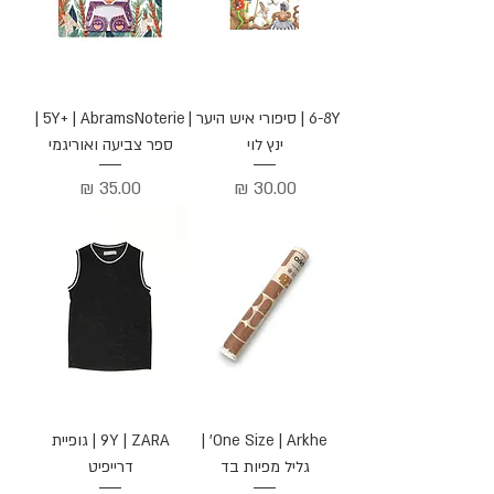
6-8Y | סיפורי איש היער |
5Y+ | AbramsNoterie |
ינץ לוי
ספר צביעה ואוריגמי
מחיר
מחיר
One Size | Arkhe' |
9Y | ZARA | גופיית
גליל מפיות בד
דרייפיט