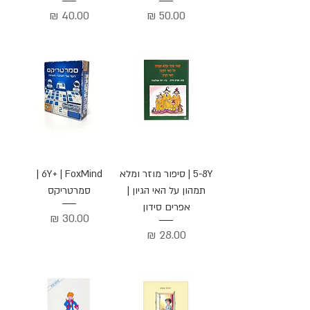
מחיר
מחיר
5-8Y | סיפור מוזר ומלא
6Y+ | FoxMind |
תמהון על האי הגיון |
סמרטריקס
אפרים סידון
מחיר
מחיר